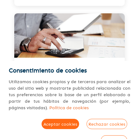
Facturación
Consentimiento de cookies
Factura electrónica en la
Utilizamos cookies propias y de terceros para analizar el
nube
uso del sitio web y mostrarte publicidad relacionada con
tus preferencias sobre la base de un perfil elaborado a
VENTAJAS DE CAIFAC EN LA WEB
partir de tus hábitos de navegación (por ejemplo,
páginas visitadas).
Política de cookies
¿Qué quieres encontrar?
Aceptar cookies
Rechazar cookies