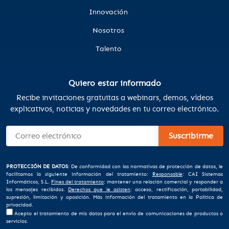
Innovación
Nosotros
Talento
Quiero estar informado
Recibe invitaciones gratuitas a webinars, demos, vídeos
explicativos, noticias y novedades en tu correo electrónico.
PROTECCIÓN DE DATOS
: De conformidad con las normativas de protección de datos, le
facilitamos la siguiente información del tratamiento:
Responsable
: CAI Sistemas
Informáticos, S.L.
Fines del tratamiento
: mantener una relación comercial y responder a
los mensajes recibidos.
Derechos que le asisten
: acceso, rectificación, portabilidad,
supresión, limitación y oposición. Más información del tratamiento en la
Política de
privacidad
.
Acepto el tratamiento de mis datos para el envío de comunicaciones de productos o
servicios.