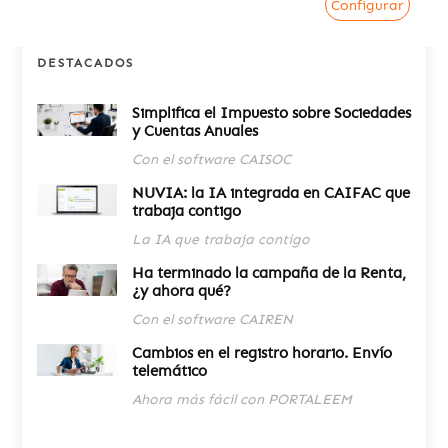
Configurar
DESTACADOS
Simplifica el Impuesto sobre Sociedades
y Cuentas Anuales
Con el software CAISOC
NUVIA: la IA integrada en CAIFAC que
trabaja contigo
La IA que trabaja contigo
Ha terminado la campaña de la Renta,
¿y ahora qué?
Con el software CAIREN
Cambios en el registro horario. Envío
telemático
Ahora más fácil con PORTALEEM