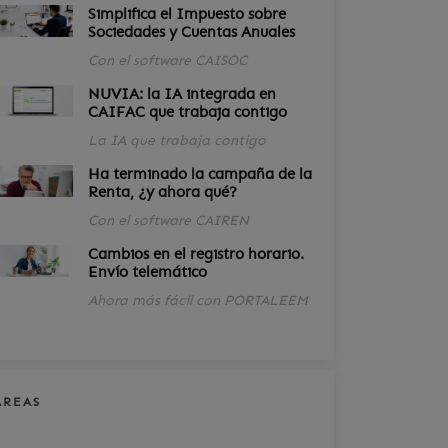
Simplifica el Impuesto sobre
Sociedades y Cuentas Anuales
Con el software CAISOC
NUVIA: la IA integrada en
CAIFAC que trabaja contigo
La IA que trabaja contigo
Ha terminado la campaña de la
Renta, ¿y ahora qué?
Con el software CAIREN
Cambios en el registro horario.
Envío telemático
Ahora más fácil con PORTALEEM
ÁREAS