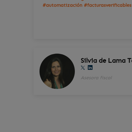
#automatización #facturasverificables
Silvia de Lama T
t
Asesora fiscal