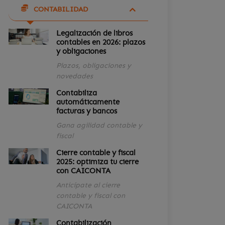
CONTABILIDAD
Legalización de libros
contables en 2026: plazos
y obligaciones
Plazos, obligaciones y
novedades
Contabiliza
automáticamente
facturas y bancos
Gana agilidad contable y
fiscal
Cierre contable y fiscal
2025: optimiza tu cierre
con CAICONTA
Anticípate al cierre
contable y fiscal con
CAICONTA
Contabilización