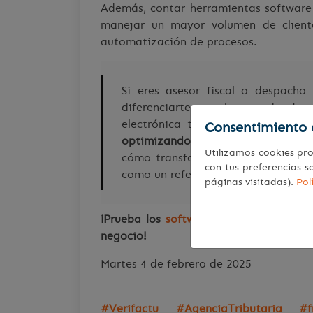
Además, contar herramientas softwar
manejar un mayor volumen de client
automatización de procesos.
Si eres asesor fiscal o despacho
diferenciarte en el mercado. La
electrónica te permiten
adaptarte
Consentimiento 
optimizando la gestión de tus cl
Utilizamos cookies pro
cómo transformar tu gestión fisca
con tus preferencias s
como un referente en el sector.
páginas visitadas).
Pol
¡Prueba los
software de facturación V
negocio!
Martes 4 de febrero de 2025
#Verifactu #AgenciaTributaria #fr