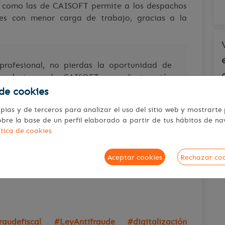
e como las de CAISOFT permite a los despachos
es con menor carga de trabajo, gracias a la
 profesional, no pierdas la oportunidad de
s soluciones de CAISOFT para facturación
 fácilmente a los requisitos de VeriFactu,
de cookies
ientes y mejorando tus servicios
. Descubre
pias y de terceros para analizar el uso del sitio web y mostrarte
l y cumplir con la normativa y posicionarte
obre la base de un perfil elaborado a partir de tus hábitos de n
ítica de cookies
Aceptar cookies
Rechazar co
eriFactu
de CAISOFT y mejora la gestión de tu
audefiscal #LeyAntifraude #digitalización