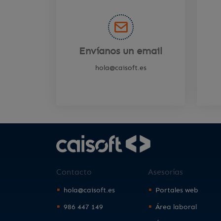
Envíanos un email
hola@caisoft.es
Contacto
Asesorías
hola@caisoft.es
Portales web
986 447 149
Área laboral