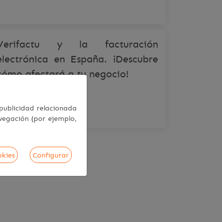
Verifactu y la facturación
electrónica en España. ¡Descubre
cómo afectará a tu negocio!
COMPARTE ESTO EN
t
 publicidad relacionada
avegación (por ejemplo,
okies
Configurar