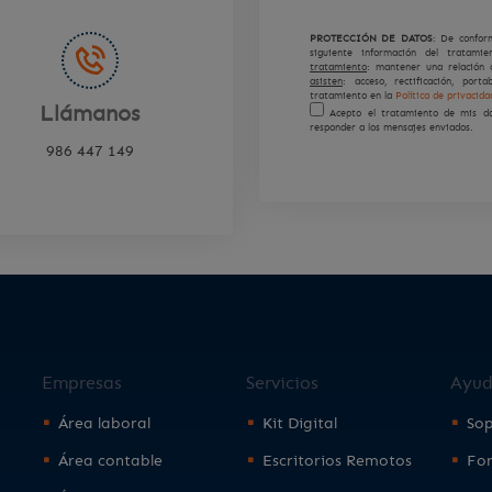
PROTECCIÓN DE DATOS
: De conform
siguiente información del tratami
tratamiento
: mantener una relación 
asisten
: acceso, rectificación, port
tratamiento en la
Política de privacida
Llámanos
Acepto el tratamiento de mis dat
responder a los mensajes enviados.
986 447 149
Empresas
Servicios
Ayu
Área laboral
Kit Digital
Sop
Área contable
Escritorios Remotos
Fo