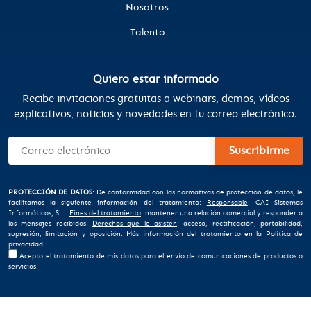
Nosotros
Talento
Quiero estar informado
Recibe invitaciones gratuitas a webinars, demos, vídeos
explicativos, noticias y novedades en tu correo electrónico.
PROTECCIÓN DE DATOS
: De conformidad con las normativas de protección de datos, le
facilitamos la siguiente información del tratamiento:
Responsable
: CAI Sistemas
Informáticos, S.L.
Fines del tratamiento
: mantener una relación comercial y responder a
los mensajes recibidos.
Derechos que le asisten
: acceso, rectificación, portabilidad,
supresión, limitación y oposición. Más información del tratamiento en la
Política de
privacidad
.
Acepto el tratamiento de mis datos para el envío de comunicaciones de productos o
servicios.