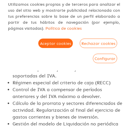
Utilizamos cookies propias y de terceros para analizar el
Gestiona el IVA general y simplificado, de grandes
uso del sitio web y mostrarte publicidad relacionada con
tus preferencias sobre la base de un perfil elaborado a
empresas y pymes
(modelo 303)
:
partir de tus hábitos de navegación (por ejemplo,
El régimen general del IVA se calcula a partir de
páginas visitadas).
Política de cookies
las facturas de ingresos, gastos y bienes de
inversión, importadas desde el programa de
Aceptar cookies
Rechazar cookies
contabilidad, del propio programa.
El régimen simplificado del IVA se calcula a partir
Configurar
de los datos base y regularización que se
introducen para el ejercicio y de las cuotas
soportadas del IVA.
Régimen especial del criterio de caja (RECC)
Control de IVA a compensar de períodos
anteriores y del IVA máximo a devolver.
Cálculo de la prorrata y sectores diferenciados de
actividad. Regularización al final del ejercicio de
gastos corrientes y bienes de inversión.
Gestión del modelo de Liquidación no periódica