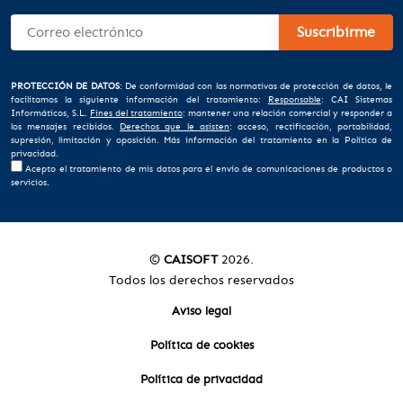
PROTECCIÓN DE DATOS
: De conformidad con las normativas de protección de datos, le
facilitamos la siguiente información del tratamiento:
Responsable
: CAI Sistemas
Informáticos, S.L.
Fines del tratamiento
: mantener una relación comercial y responder a
los mensajes recibidos.
Derechos que le asisten
: acceso, rectificación, portabilidad,
supresión, limitación y oposición. Más información del tratamiento en la
Política de
privacidad
.
Acepto el tratamiento de mis datos para el envío de comunicaciones de productos o
servicios.
©
CAISOFT
2026
.
Todos los derechos reservados
Aviso legal
Política de cookies
Política de privacidad