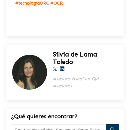
#tecnologíaORC #OCR
Silvia de Lama
Toledo
t
Asesora fiscal en GyL
Asesores
¿Qué quieres encontrar?