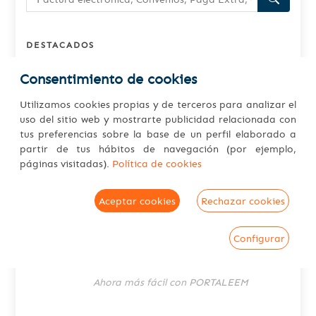
DESTACADOS
Consentimiento de cookies
Simplifica el Impuesto sobre Sociedades
y Cuentas Anuales
Utilizamos cookies propias y de terceros para analizar el
Con el software CAISOC
uso del sitio web y mostrarte publicidad relacionada con
tus preferencias sobre la base de un perfil elaborado a
NUVIA: la IA integrada en CAIFAC que
partir de tus hábitos de navegación (por ejemplo,
trabaja contigo
páginas visitadas).
Política de cookies
La IA que trabaja contigo
Ha terminado la campaña de la Renta,
Aceptar cookies
Rechazar cookies
¿y ahora qué?
Con el software CAIREN
Configurar
Cambios en el registro horario. Envío
telemático
Ahora más fácil con PORTALEEM